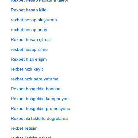
Rexbet hesap kapatma talebi
Rexbet hesap kilidi
rexbet hesap oluşturma
rexbet hesap onay
Rexbet hesap şifresi
rexbet hesap silme
Rexbet hızlı erişim
rexbet hızlı kayıt
rexbet hızlı para yatırma
Rexbet hoşgeldin bonusu
Rexbet hoşgeldin kampanyası
Rexbet hoşgeldin promosyonu
Rexbet iki faktörlü doğrulama
rexbet iletişim