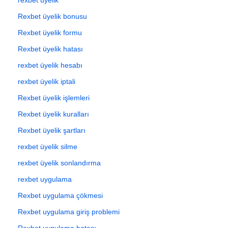
rexbet üyelik
Rexbet üyelik bonusu
Rexbet üyelik formu
Rexbet üyelik hatası
rexbet üyelik hesabı
rexbet üyelik iptali
Rexbet üyelik işlemleri
Rexbet üyelik kuralları
Rexbet üyelik şartları
rexbet üyelik silme
rexbet üyelik sonlandırma
rexbet uygulama
Rexbet uygulama çökmesi
Rexbet uygulama giriş problemi