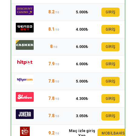
8.2
5.000₺
GİRİŞ
/10
8.1
4.000₺
GİRİŞ
/10
8
6.000₺
GİRİŞ
/10
7.9
6.000₺
GİRİŞ
/10
7.8
5.000₺
GİRİŞ
/10
7.8
4.300₺
GİRİŞ
/10
7.8
3.050₺
GİRİŞ
/10
Maç izle giriş
9.2
MOBILBAHIS
/10
Yap