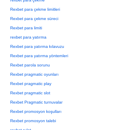
rexbet para çekme
Rexbet para çekme limitleri
Rexbet para çekme süreci
Rexbet para limiti
rexbet para yatırma
Rexbet para yatırma kılavuzu
Rexbet para yatırma yöntemleri
Rexbet parola sorunu
Rexbet pragmatic oyunları
Rexbet pragmatic play
Rexbet pragmatic slot
Rexbet Pragmatic turnuvalar
Rexbet promosyon koşulları
Rexbet promosyon talebi