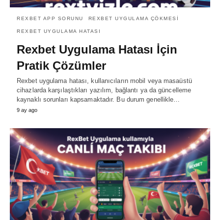
REXBET APP SORUNU
REXBET UYGULAMA ÇÖKMESI
REXBET UYGULAMA HATASI
Rexbet Uygulama Hatası İçin
Pratik Çözümler
Rexbet uygulama hatası, kullanıcıların mobil veya masaüstü
cihazlarda karşılaştıkları yazılım, bağlantı ya da güncelleme
kaynaklı sorunları kapsamaktadır. Bu durum genellikle…
9 ay ago