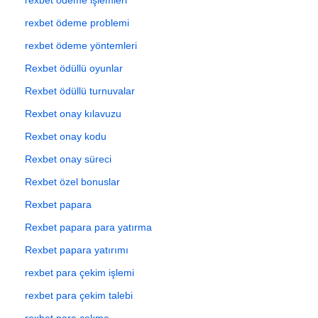
rexbet ödeme işlemleri
rexbet ödeme problemi
rexbet ödeme yöntemleri
Rexbet ödüllü oyunlar
Rexbet ödüllü turnuvalar
Rexbet onay kılavuzu
Rexbet onay kodu
Rexbet onay süreci
Rexbet özel bonuslar
Rexbet papara
Rexbet papara para yatırma
Rexbet papara yatırımı
rexbet para çekim işlemi
rexbet para çekim talebi