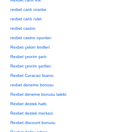
Rexbet canlı link
rexbet canlı oranlar
rexbet canlı rulet
rexbet casino
rexbet casino oyunları
Rexbet çekim limitleri
Rexbet çevrim şartı
Rexbet çevrim şartları
Rexbet Curacao lisansı
rexbet deneme bonusu
Rexbet deneme bonusu talebi
Rexbet destek hattı
Rexbet destek merkezi
Rexbet discount bonusu