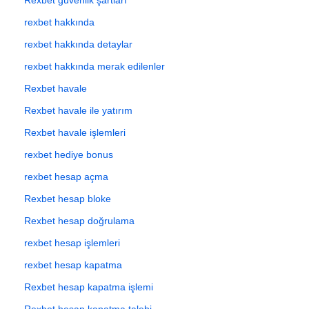
Rexbet güvenlik şartları
rexbet hakkında
rexbet hakkında detaylar
rexbet hakkında merak edilenler
Rexbet havale
Rexbet havale ile yatırım
Rexbet havale işlemleri
rexbet hediye bonus
rexbet hesap açma
Rexbet hesap bloke
Rexbet hesap doğrulama
rexbet hesap işlemleri
rexbet hesap kapatma
Rexbet hesap kapatma işlemi