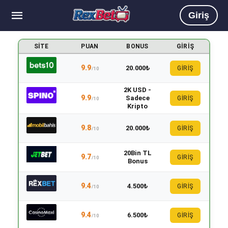
Giriş
SITE
PUAN
BONUS
GIRIŞ
9.9
20.000₺
GİRİŞ
/10
2K USD -
9.9
Sadece
GİRİŞ
/10
Kripto
9.8
20.000₺
GİRİŞ
/10
20Bin TL
9.7
GİRİŞ
/10
Bonus
9.4
4.500₺
GİRİŞ
/10
9.4
6.500₺
GİRİŞ
/10