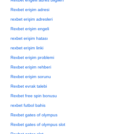
Rexbet engelli adres bilgileri
Rexbet erişim adresi
rexbet erişim adresleri
Rexbet erişim engeli
rexbet erişim hatası
rexbet erişim linki
Rexbet erişim problemi
Rexbet erişim rehberi
Rexbet erişim sorunu
Rexbet evrak talebi
Rexbet free spin bonusu
rexbet futbol bahis
Rexbet gates of olympus
Rexbet gates of olympus slot