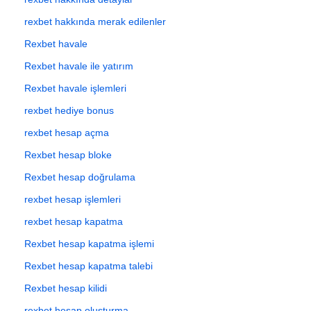
rexbet hakkında merak edilenler
Rexbet havale
Rexbet havale ile yatırım
Rexbet havale işlemleri
rexbet hediye bonus
rexbet hesap açma
Rexbet hesap bloke
Rexbet hesap doğrulama
rexbet hesap işlemleri
rexbet hesap kapatma
Rexbet hesap kapatma işlemi
Rexbet hesap kapatma talebi
Rexbet hesap kilidi
rexbet hesap oluşturma