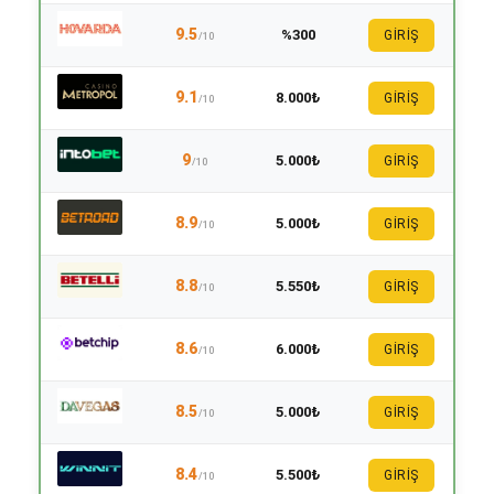
9.5
%300
GİRİŞ
/10
9.1
8.000₺
GİRİŞ
/10
9
5.000₺
GİRİŞ
/10
8.9
5.000₺
GİRİŞ
/10
8.8
5.550₺
GİRİŞ
/10
8.6
6.000₺
GİRİŞ
/10
8.5
5.000₺
GİRİŞ
/10
8.4
5.500₺
GİRİŞ
/10