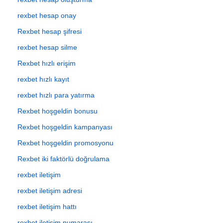
rexbet hesap onay
Rexbet hesap şifresi
rexbet hesap silme
Rexbet hızlı erişim
rexbet hızlı kayıt
rexbet hızlı para yatırma
Rexbet hoşgeldin bonusu
Rexbet hoşgeldin kampanyası
Rexbet hoşgeldin promosyonu
Rexbet iki faktörlü doğrulama
rexbet iletişim
rexbet iletişim adresi
rexbet iletişim hattı
rexbet iletişim numarası