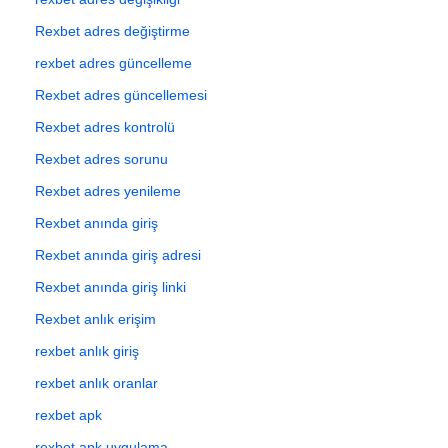
Rexbet adres değiştirme
rexbet adres güncelleme
Rexbet adres güncellemesi
Rexbet adres kontrolü
Rexbet adres sorunu
Rexbet adres yenileme
Rexbet anında giriş
Rexbet anında giriş adresi
Rexbet anında giriş linki
Rexbet anlık erişim
rexbet anlık giriş
rexbet anlık oranlar
rexbet apk
rexbet apk uygulama