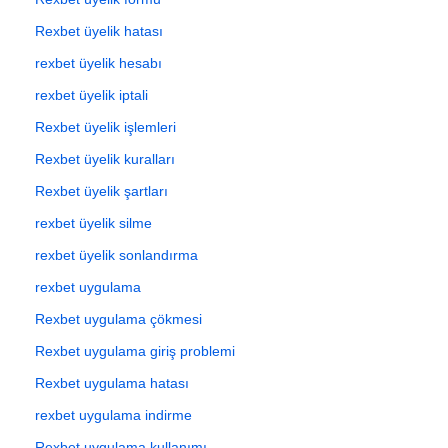
Rexbet üyelik hatası
rexbet üyelik hesabı
rexbet üyelik iptali
Rexbet üyelik işlemleri
Rexbet üyelik kuralları
Rexbet üyelik şartları
rexbet üyelik silme
rexbet üyelik sonlandırma
rexbet uygulama
Rexbet uygulama çökmesi
Rexbet uygulama giriş problemi
Rexbet uygulama hatası
rexbet uygulama indirme
Rexbet uygulama kullanımı