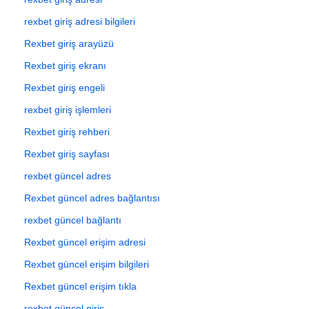
rexbet giriş adresi bilgileri
Rexbet giriş arayüzü
Rexbet giriş ekranı
Rexbet giriş engeli
rexbet giriş işlemleri
Rexbet giriş rehberi
Rexbet giriş sayfası
rexbet güncel adres
Rexbet güncel adres bağlantısı
rexbet güncel bağlantı
Rexbet güncel erişim adresi
Rexbet güncel erişim bilgileri
Rexbet güncel erişim tıkla
rexbet güncel giriş