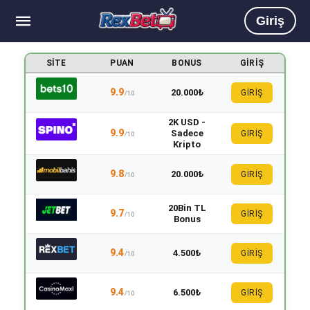
Giriş
SITE
PUAN
BONUS
GIRIŞ
9.9
20.000₺
GİRİŞ
/10
2K USD -
9.9
Sadece
GİRİŞ
/10
Kripto
9.8
20.000₺
GİRİŞ
/10
20Bin TL
9.7
GİRİŞ
/10
Bonus
9.4
4.500₺
GİRİŞ
/10
9.4
6.500₺
GİRİŞ
/10