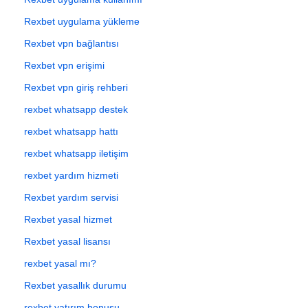
Rexbet uygulama yükleme
Rexbet vpn bağlantısı
Rexbet vpn erişimi
Rexbet vpn giriş rehberi
rexbet whatsapp destek
rexbet whatsapp hattı
rexbet whatsapp iletişim
rexbet yardım hizmeti
Rexbet yardım servisi
Rexbet yasal hizmet
Rexbet yasal lisansı
rexbet yasal mı?
Rexbet yasallık durumu
rexbet yatırım bonusu