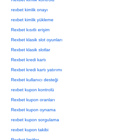
rexbet kimlik onayı
rexbet kimlik yükleme
Rexbet kısıtlı erişim
Rexbet klasik slot oyunları
Rexbet klasik slotlar
Rexbet kredi kartı
Rexbet kredi kartı yatırımı
Rexbet kullanıcı desteği
rexbet kupon kontrolü
Rexbet kupon oranları
Rexbet kupon oynama
rexbet kupon sorgulama
rexbet kupon takibi
Rexbet limitler