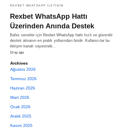
REXBET WHATSAPP ILETIŞIM
Rexbet WhatsApp Hattı
Üzerinden Anında Destek
Bahis severler için Rexbet WhatsApp hattı hızlı ve güvenilir
destek almanın en pratik yollarından biridir. Kullanıcılar bu
iletişim kanalı sayesinde…
10 ay ago
Archives
Ağustos 2026
Temmuz 2026
Haziran 2026
Mart 2026
Ocak 2026
Aralık 2025
Kasım 2025