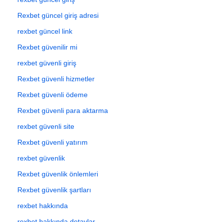
Rexbet güncel giriş adresi
rexbet güncel link
Rexbet güvenilir mi
rexbet güvenli giriş
Rexbet güvenli hizmetler
Rexbet güvenli ödeme
Rexbet güvenli para aktarma
rexbet güvenli site
Rexbet güvenli yatırım
rexbet güvenlik
Rexbet güvenlik önlemleri
Rexbet güvenlik şartları
rexbet hakkında
rexbet hakkında detaylar