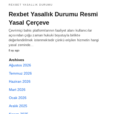
REXBET YASALLIK DURUMU
Rexbet Yasallık Durumu Resmi
Yasal Çerçeve
Çevrimiçi bahis platformlarının faaliyet alanı kullanıcılar
açısından çoğu zaman hukuki boyutuyla birlikte
değerlendirilmek istenmektedir çünkü erişilen hizmetin hangi
yasal zeminde…
8 ay ago
Archives
Ağustos 2026
Temmuz 2026
Haziran 2026
Mart 2026
Ocak 2026
Aralık 2025
Kasım 2025