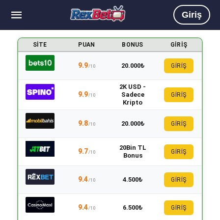
Giriş
SITE
PUAN
BONUS
GIRIŞ
9.9
20.000₺
GİRİŞ
/10
2K USD -
9.9
Sadece
GİRİŞ
/10
Kripto
9.8
20.000₺
GİRİŞ
/10
20Bin TL
9.7
GİRİŞ
/10
Bonus
9.4
4.500₺
GİRİŞ
/10
9.4
6.500₺
GİRİŞ
/10