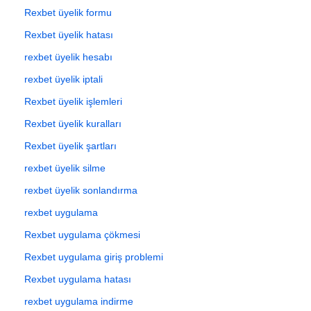
Rexbet üyelik formu
Rexbet üyelik hatası
rexbet üyelik hesabı
rexbet üyelik iptali
Rexbet üyelik işlemleri
Rexbet üyelik kuralları
Rexbet üyelik şartları
rexbet üyelik silme
rexbet üyelik sonlandırma
rexbet uygulama
Rexbet uygulama çökmesi
Rexbet uygulama giriş problemi
Rexbet uygulama hatası
rexbet uygulama indirme