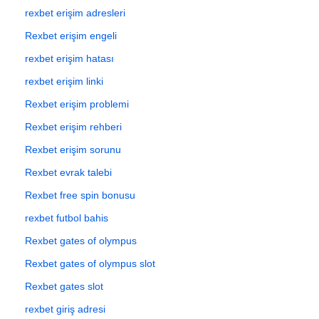
rexbet erişim adresleri
Rexbet erişim engeli
rexbet erişim hatası
rexbet erişim linki
Rexbet erişim problemi
Rexbet erişim rehberi
Rexbet erişim sorunu
Rexbet evrak talebi
Rexbet free spin bonusu
rexbet futbol bahis
Rexbet gates of olympus
Rexbet gates of olympus slot
Rexbet gates slot
rexbet giriş adresi