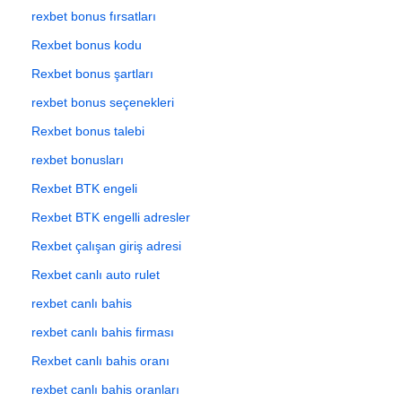
rexbet bonus fırsatları
Rexbet bonus kodu
Rexbet bonus şartları
rexbet bonus seçenekleri
Rexbet bonus talebi
rexbet bonusları
Rexbet BTK engeli
Rexbet BTK engelli adresler
Rexbet çalışan giriş adresi
Rexbet canlı auto rulet
rexbet canlı bahis
rexbet canlı bahis firması
Rexbet canlı bahis oranı
rexbet canlı bahis oranları