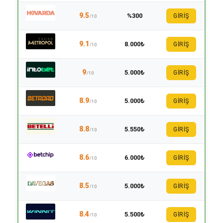
9.5
%300
GİRİŞ
/10
9.1
8.000₺
GİRİŞ
/10
9
5.000₺
GİRİŞ
/10
8.9
5.000₺
GİRİŞ
/10
8.8
5.550₺
GİRİŞ
/10
8.6
6.000₺
GİRİŞ
/10
8.5
5.000₺
GİRİŞ
/10
8.4
5.500₺
GİRİŞ
/10