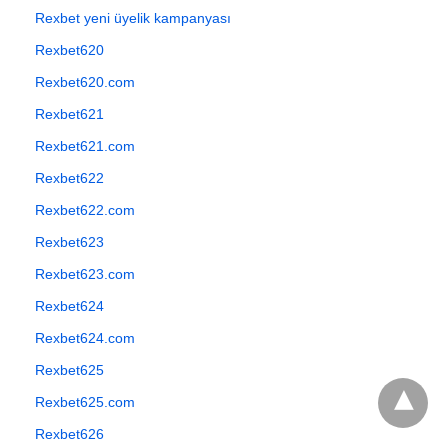
Rexbet yeni üyelik kampanyası
Rexbet620
Rexbet620.com
Rexbet621
Rexbet621.com
Rexbet622
Rexbet622.com
Rexbet623
Rexbet623.com
Rexbet624
Rexbet624.com
Rexbet625
Rexbet625.com
Rexbet626