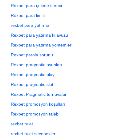
Rexbet para çekme süreci
Rexbet para limiti
rexbet para yatırma
Rexbet para yatırma kılavuzu
Rexbet para yatırma yöntemleri
Rexbet parola sorunu
Rexbet pragmatic oyunları
Rexbet pragmatic play
Rexbet pragmatic slot
Rexbet Pragmatic turnuvalar
Rexbet promosyon koşulları
Rexbet promosyon talebi
rexbet rulet
rexbet rulet seçenekleri