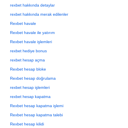
rexbet hakkında detaylar
rexbet hakkında merak edilenler
Rexbet havale
Rexbet havale ile yatırım
Rexbet havale işlemleri
rexbet hediye bonus
rexbet hesap açma
Rexbet hesap bloke
Rexbet hesap doğrulama
rexbet hesap işlemleri
rexbet hesap kapatma
Rexbet hesap kapatma işlemi
Rexbet hesap kapatma talebi
Rexbet hesap kilidi