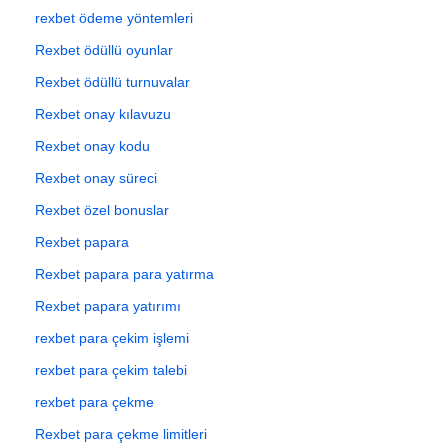
rexbet ödeme yöntemleri
Rexbet ödüllü oyunlar
Rexbet ödüllü turnuvalar
Rexbet onay kılavuzu
Rexbet onay kodu
Rexbet onay süreci
Rexbet özel bonuslar
Rexbet papara
Rexbet papara para yatırma
Rexbet papara yatırımı
rexbet para çekim işlemi
rexbet para çekim talebi
rexbet para çekme
Rexbet para çekme limitleri