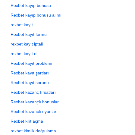
Rexbet kayıp bonusu
Rexbet kayıp bonusu alımı
rexbet kayıt
Rexbet kayıt formu
rexbet kayıt iptali
rexbet kayıt ol
Rexbet kayıt problemi
Rexbet kayıt şartları
Rexbet kayıt sorunu
Rexbet kazanç fırsatları
Rexbet kazançlı bonuslar
Rexbet kazançlı oyunlar
Rexbet kilit açma
rexbet kimlik doğrulama