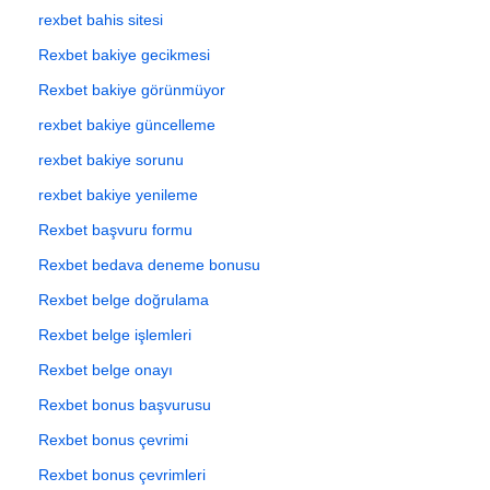
rexbet bahis sitesi
Rexbet bakiye gecikmesi
Rexbet bakiye görünmüyor
rexbet bakiye güncelleme
rexbet bakiye sorunu
rexbet bakiye yenileme
Rexbet başvuru formu
Rexbet bedava deneme bonusu
Rexbet belge doğrulama
Rexbet belge işlemleri
Rexbet belge onayı
Rexbet bonus başvurusu
Rexbet bonus çevrimi
Rexbet bonus çevrimleri