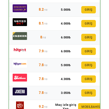
8.2
5.000₺
GİRİŞ
/10
8.1
4.000₺
GİRİŞ
/10
8
6.000₺
GİRİŞ
/10
7.9
6.000₺
GİRİŞ
/10
7.8
5.000₺
GİRİŞ
/10
7.8
4.300₺
GİRİŞ
/10
7.8
3.050₺
GİRİŞ
/10
Maç izle giriş
9.2
MOBILBAHIS
/10
Yap