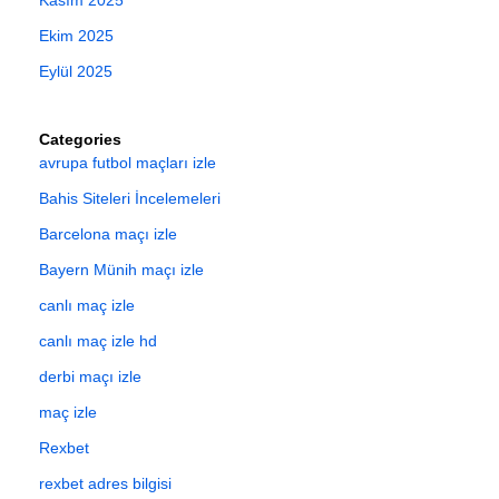
Ekim 2025
Eylül 2025
Categories
avrupa futbol maçları izle
Bahis Siteleri İncelemeleri
Barcelona maçı izle
Bayern Münih maçı izle
canlı maç izle
canlı maç izle hd
derbi maçı izle
maç izle
Rexbet
rexbet adres bilgisi