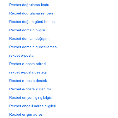
Rexbet doğrulama kodu
Rexbet doğrulama rehberi
Rexbet doğum günü bonusu
Rexbet domain bilgisi
Rexbet domain değişimi
Rexbet domain güncellemesi
rexbet e-posta
Rexbet e-posta adresi
rexbet e-posta desteği
Rexbet e-posta destek
Rexbet e-posta kullanımı
Rexbet en yeni giriş bilgisi
Rexbet engelli adres bilgileri
Rexbet erişim adresi