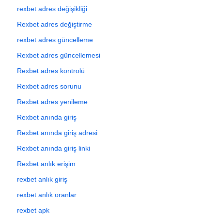
rexbet adres değişikliği
Rexbet adres değiştirme
rexbet adres güncelleme
Rexbet adres güncellemesi
Rexbet adres kontrolü
Rexbet adres sorunu
Rexbet adres yenileme
Rexbet anında giriş
Rexbet anında giriş adresi
Rexbet anında giriş linki
Rexbet anlık erişim
rexbet anlık giriş
rexbet anlık oranlar
rexbet apk