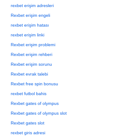
rexbet erişim adresleri
Rexbet erişim engeli
rexbet erişim hatası
rexbet erişim linki
Rexbet erişim problemi
Rexbet erişim rehberi
Rexbet erişim sorunu
Rexbet evrak talebi
Rexbet free spin bonusu
rexbet futbol bahis
Rexbet gates of olympus
Rexbet gates of olympus slot
Rexbet gates slot
rexbet giris adresi