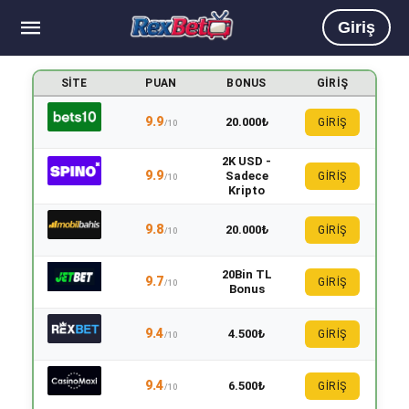
Giriş
SITE
PUAN
BONUS
GIRIŞ
9.9
20.000₺
GİRİŞ
/10
2K USD -
9.9
Sadece
GİRİŞ
/10
Kripto
9.8
20.000₺
GİRİŞ
/10
20Bin TL
9.7
GİRİŞ
/10
Bonus
9.4
4.500₺
GİRİŞ
/10
9.4
6.500₺
GİRİŞ
/10