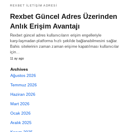
REXBET ILETIŞIM ADRESI
Rexbet Güncel Adres Üzerinden
Anlık Erişim Avantajı
Rexbet güncel adres kullanıcıların erişim engelleriyle
karşılaşmadan platforma hızlı şekilde bağlanabilmesini sağlar.
Bahis sitelerinin zaman zaman erişime kapatılması kullanıcılar
için…
11 ay ago
Archives
Ağustos 2026
Temmuz 2026
Haziran 2026
Mart 2026
Ocak 2026
Aralık 2025
Kasım 2025