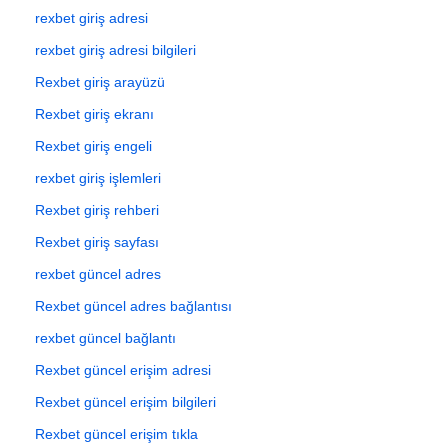
rexbet giriş adresi
rexbet giriş adresi bilgileri
Rexbet giriş arayüzü
Rexbet giriş ekranı
Rexbet giriş engeli
rexbet giriş işlemleri
Rexbet giriş rehberi
Rexbet giriş sayfası
rexbet güncel adres
Rexbet güncel adres bağlantısı
rexbet güncel bağlantı
Rexbet güncel erişim adresi
Rexbet güncel erişim bilgileri
Rexbet güncel erişim tıkla