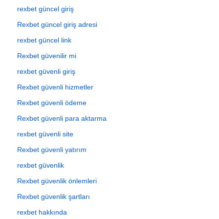
rexbet güncel giriş
Rexbet güncel giriş adresi
rexbet güncel link
Rexbet güvenilir mi
rexbet güvenli giriş
Rexbet güvenli hizmetler
Rexbet güvenli ödeme
Rexbet güvenli para aktarma
rexbet güvenli site
Rexbet güvenli yatırım
rexbet güvenlik
Rexbet güvenlik önlemleri
Rexbet güvenlik şartları
rexbet hakkında