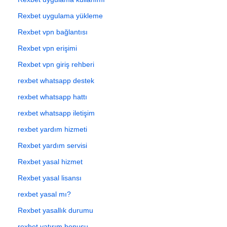
Rexbet uygulama yükleme
Rexbet vpn bağlantısı
Rexbet vpn erişimi
Rexbet vpn giriş rehberi
rexbet whatsapp destek
rexbet whatsapp hattı
rexbet whatsapp iletişim
rexbet yardım hizmeti
Rexbet yardım servisi
Rexbet yasal hizmet
Rexbet yasal lisansı
rexbet yasal mı?
Rexbet yasallık durumu
rexbet yatırım bonusu