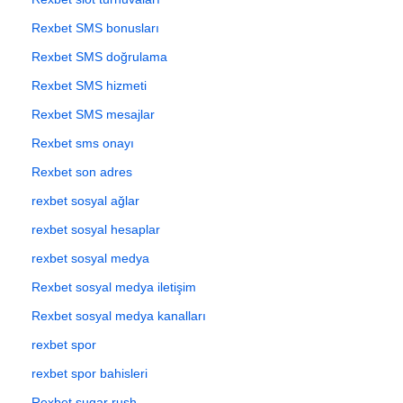
Rexbet SMS bonusları
Rexbet SMS doğrulama
Rexbet SMS hizmeti
Rexbet SMS mesajlar
Rexbet sms onayı
Rexbet son adres
rexbet sosyal ağlar
rexbet sosyal hesaplar
rexbet sosyal medya
Rexbet sosyal medya iletişim
Rexbet sosyal medya kanalları
rexbet spor
rexbet spor bahisleri
Rexbet sugar rush