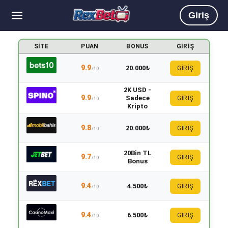
Giriş
SITE
PUAN
BONUS
GIRIŞ
9.9
20.000₺
GİRİŞ
/10
2K USD -
9.9
Sadece
GİRİŞ
/10
Kripto
9.8
20.000₺
GİRİŞ
/10
20Bin TL
9.7
GİRİŞ
/10
Bonus
9.4
4.500₺
GİRİŞ
/10
9.4
6.500₺
GİRİŞ
/10