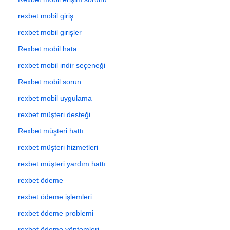
rexbet mobil giriş
rexbet mobil girişler
Rexbet mobil hata
rexbet mobil indir seçeneği
Rexbet mobil sorun
rexbet mobil uygulama
rexbet müşteri desteği
Rexbet müşteri hattı
rexbet müşteri hizmetleri
rexbet müşteri yardım hattı
rexbet ödeme
rexbet ödeme işlemleri
rexbet ödeme problemi
rexbet ödeme yöntemleri