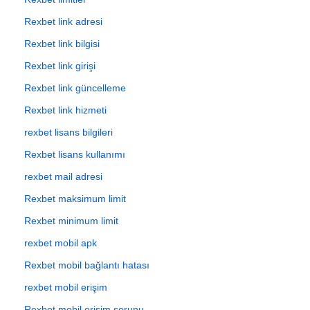
Rexbet link adresi
Rexbet link bilgisi
Rexbet link girişi
Rexbet link güncelleme
Rexbet link hizmeti
rexbet lisans bilgileri
Rexbet lisans kullanımı
rexbet mail adresi
Rexbet maksimum limit
Rexbet minimum limit
rexbet mobil apk
Rexbet mobil bağlantı hatası
rexbet mobil erişim
Rexbet mobil erişim sorunu