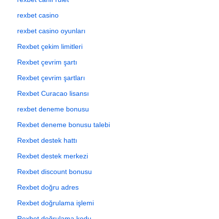
rexbet casino
rexbet casino oyunları
Rexbet çekim limitleri
Rexbet çevrim şartı
Rexbet çevrim şartları
Rexbet Curacao lisansı
rexbet deneme bonusu
Rexbet deneme bonusu talebi
Rexbet destek hattı
Rexbet destek merkezi
Rexbet discount bonusu
Rexbet doğru adres
Rexbet doğrulama işlemi
Rexbet doğrulama kodu