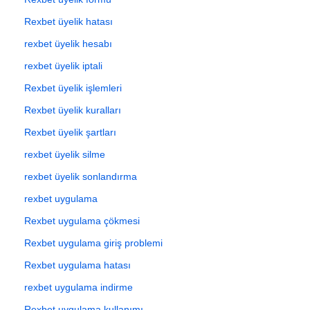
Rexbet üyelik hatası
rexbet üyelik hesabı
rexbet üyelik iptali
Rexbet üyelik işlemleri
Rexbet üyelik kuralları
Rexbet üyelik şartları
rexbet üyelik silme
rexbet üyelik sonlandırma
rexbet uygulama
Rexbet uygulama çökmesi
Rexbet uygulama giriş problemi
Rexbet uygulama hatası
rexbet uygulama indirme
Rexbet uygulama kullanımı