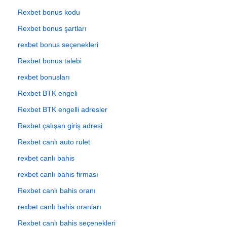
Rexbet bonus kodu
Rexbet bonus şartları
rexbet bonus seçenekleri
Rexbet bonus talebi
rexbet bonusları
Rexbet BTK engeli
Rexbet BTK engelli adresler
Rexbet çalışan giriş adresi
Rexbet canlı auto rulet
rexbet canlı bahis
rexbet canlı bahis firması
Rexbet canlı bahis oranı
rexbet canlı bahis oranları
Rexbet canlı bahis seçenekleri