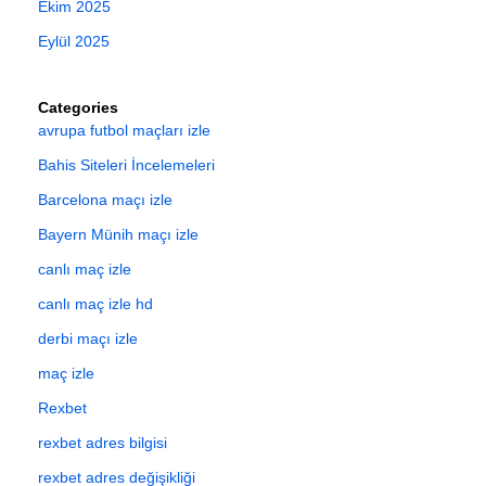
Ekim 2025
Eylül 2025
Categories
avrupa futbol maçları izle
Bahis Siteleri İncelemeleri
Barcelona maçı izle
Bayern Münih maçı izle
canlı maç izle
canlı maç izle hd
derbi maçı izle
maç izle
Rexbet
rexbet adres bilgisi
rexbet adres değişikliği