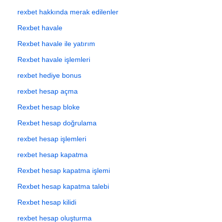
rexbet hakkında merak edilenler
Rexbet havale
Rexbet havale ile yatırım
Rexbet havale işlemleri
rexbet hediye bonus
rexbet hesap açma
Rexbet hesap bloke
Rexbet hesap doğrulama
rexbet hesap işlemleri
rexbet hesap kapatma
Rexbet hesap kapatma işlemi
Rexbet hesap kapatma talebi
Rexbet hesap kilidi
rexbet hesap oluşturma