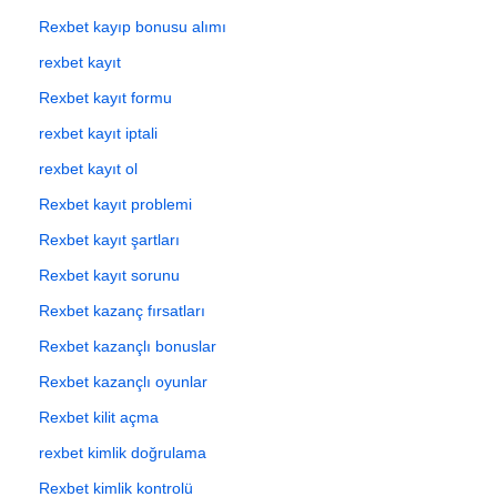
Rexbet kayıp bonusu alımı
rexbet kayıt
Rexbet kayıt formu
rexbet kayıt iptali
rexbet kayıt ol
Rexbet kayıt problemi
Rexbet kayıt şartları
Rexbet kayıt sorunu
Rexbet kazanç fırsatları
Rexbet kazançlı bonuslar
Rexbet kazançlı oyunlar
Rexbet kilit açma
rexbet kimlik doğrulama
Rexbet kimlik kontrolü