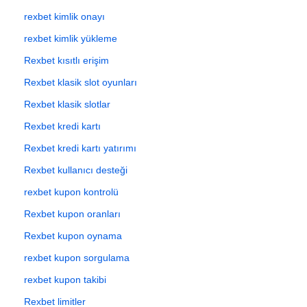
rexbet kimlik onayı
rexbet kimlik yükleme
Rexbet kısıtlı erişim
Rexbet klasik slot oyunları
Rexbet klasik slotlar
Rexbet kredi kartı
Rexbet kredi kartı yatırımı
Rexbet kullanıcı desteği
rexbet kupon kontrolü
Rexbet kupon oranları
Rexbet kupon oynama
rexbet kupon sorgulama
rexbet kupon takibi
Rexbet limitler