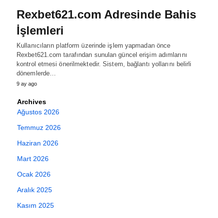
Rexbet621.com Adresinde Bahis
İşlemleri
Kullanıcıların platform üzerinde işlem yapmadan önce
Rexbet621.com tarafından sunulan güncel erişim adımlarını
kontrol etmesi önerilmektedir. Sistem, bağlantı yollarını belirli
dönemlerde…
9 ay ago
Archives
Ağustos 2026
Temmuz 2026
Haziran 2026
Mart 2026
Ocak 2026
Aralık 2025
Kasım 2025