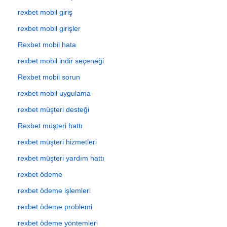
rexbet mobil giriş
rexbet mobil girişler
Rexbet mobil hata
rexbet mobil indir seçeneği
Rexbet mobil sorun
rexbet mobil uygulama
rexbet müşteri desteği
Rexbet müşteri hattı
rexbet müşteri hizmetleri
rexbet müşteri yardım hattı
rexbet ödeme
rexbet ödeme işlemleri
rexbet ödeme problemi
rexbet ödeme yöntemleri