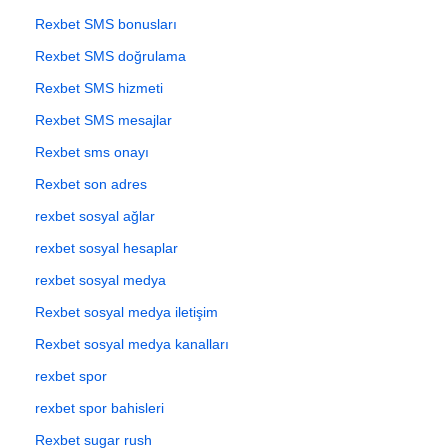
Rexbet SMS bonusları
Rexbet SMS doğrulama
Rexbet SMS hizmeti
Rexbet SMS mesajlar
Rexbet sms onayı
Rexbet son adres
rexbet sosyal ağlar
rexbet sosyal hesaplar
rexbet sosyal medya
Rexbet sosyal medya iletişim
Rexbet sosyal medya kanalları
rexbet spor
rexbet spor bahisleri
Rexbet sugar rush