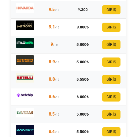
9.5
%300
GİRİŞ
/10
9.1
8.000₺
GİRİŞ
/10
9
5.000₺
GİRİŞ
/10
8.9
5.000₺
GİRİŞ
/10
8.8
5.550₺
GİRİŞ
/10
8.6
6.000₺
GİRİŞ
/10
8.5
5.000₺
GİRİŞ
/10
8.4
5.500₺
GİRİŞ
/10