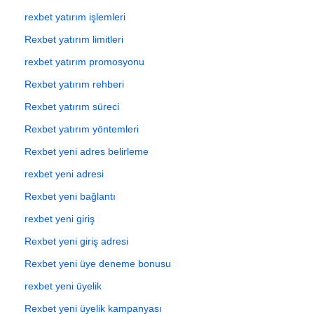
rexbet yatırım işlemleri
Rexbet yatırım limitleri
rexbet yatırım promosyonu
Rexbet yatırım rehberi
Rexbet yatırım süreci
Rexbet yatırım yöntemleri
Rexbet yeni adres belirleme
rexbet yeni adresi
Rexbet yeni bağlantı
rexbet yeni giriş
Rexbet yeni giriş adresi
Rexbet yeni üye deneme bonusu
rexbet yeni üyelik
Rexbet yeni üyelik kampanyası