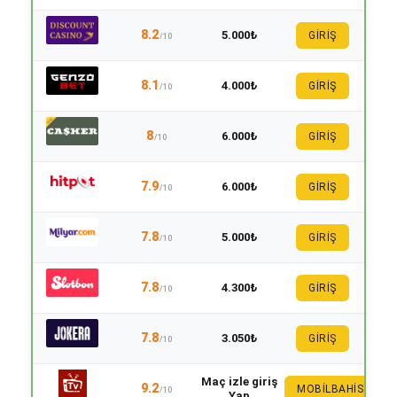
8.2
5.000₺
GİRİŞ
/10
8.1
4.000₺
GİRİŞ
/10
8
6.000₺
GİRİŞ
/10
7.9
6.000₺
GİRİŞ
/10
7.8
5.000₺
GİRİŞ
/10
7.8
4.300₺
GİRİŞ
/10
7.8
3.050₺
GİRİŞ
/10
Maç izle giriş
9.2
MOBILBAHIS
/10
Yap