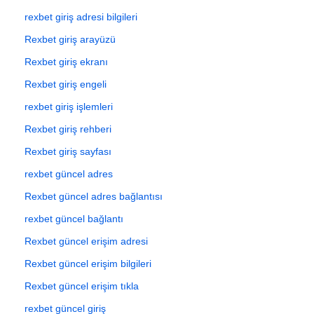
rexbet giriş adresi bilgileri
Rexbet giriş arayüzü
Rexbet giriş ekranı
Rexbet giriş engeli
rexbet giriş işlemleri
Rexbet giriş rehberi
Rexbet giriş sayfası
rexbet güncel adres
Rexbet güncel adres bağlantısı
rexbet güncel bağlantı
Rexbet güncel erişim adresi
Rexbet güncel erişim bilgileri
Rexbet güncel erişim tıkla
rexbet güncel giriş