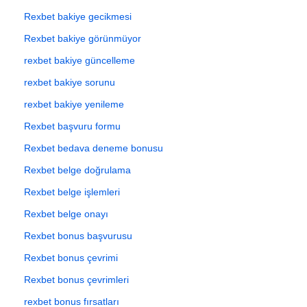
Rexbet bakiye gecikmesi
Rexbet bakiye görünmüyor
rexbet bakiye güncelleme
rexbet bakiye sorunu
rexbet bakiye yenileme
Rexbet başvuru formu
Rexbet bedava deneme bonusu
Rexbet belge doğrulama
Rexbet belge işlemleri
Rexbet belge onayı
Rexbet bonus başvurusu
Rexbet bonus çevrimi
Rexbet bonus çevrimleri
rexbet bonus fırsatları