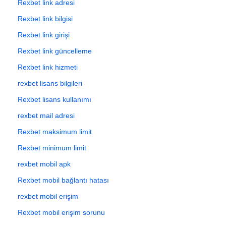
Rexbet link adresi
Rexbet link bilgisi
Rexbet link girişi
Rexbet link güncelleme
Rexbet link hizmeti
rexbet lisans bilgileri
Rexbet lisans kullanımı
rexbet mail adresi
Rexbet maksimum limit
Rexbet minimum limit
rexbet mobil apk
Rexbet mobil bağlantı hatası
rexbet mobil erişim
Rexbet mobil erişim sorunu