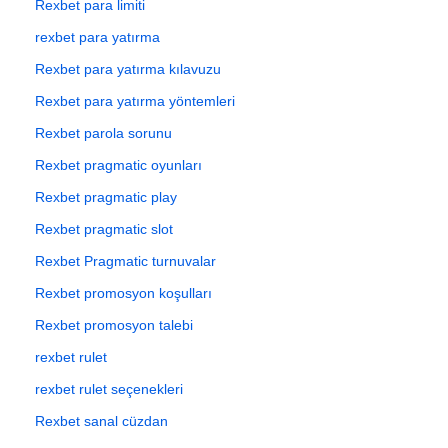
Rexbet para limiti
rexbet para yatırma
Rexbet para yatırma kılavuzu
Rexbet para yatırma yöntemleri
Rexbet parola sorunu
Rexbet pragmatic oyunları
Rexbet pragmatic play
Rexbet pragmatic slot
Rexbet Pragmatic turnuvalar
Rexbet promosyon koşulları
Rexbet promosyon talebi
rexbet rulet
rexbet rulet seçenekleri
Rexbet sanal cüzdan