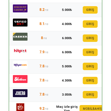
8.2
5.000₺
GİRİŞ
/10
8.1
4.000₺
GİRİŞ
/10
8
6.000₺
GİRİŞ
/10
7.9
6.000₺
GİRİŞ
/10
7.8
5.000₺
GİRİŞ
/10
7.8
4.300₺
GİRİŞ
/10
7.8
3.050₺
GİRİŞ
/10
Maç izle giriş
9.2
MOBILBAHIS
/10
Yap