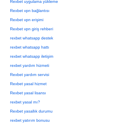
Rexbet uygulama yükleme
Rexbet vpn bağlantısı
Rexbet vpn erişimi
Rexbet vpn giriş rehberi
rexbet whatsapp destek
rexbet whatsapp hattı
rexbet whatsapp iletişim
rexbet yardım hizmeti
Rexbet yardım servisi
Rexbet yasal hizmet
Rexbet yasal lisansı
rexbet yasal mı?
Rexbet yasallık durumu
rexbet yatırım bonusu