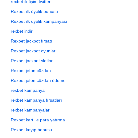
rexbet iletişim twitter
Rexbet ilk üyelik bonusu
Rexbet ilk üyelik kampanyası
rexbet indir
Rexbet jackpot fırsatı
Rexbet jackpot oyunlar
Rexbet jackpot slotlar
Rexbet jeton cüzdan
Rexbet jeton cüzdan ödeme
rexbet kampanya
rexbet kampanya fırsatları
rexbet kampanyalar
Rexbet kart ile para yatırma
Rexbet kayıp bonusu