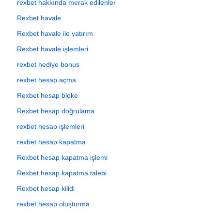
rexbet hakkında merak edilenler
Rexbet havale
Rexbet havale ile yatırım
Rexbet havale işlemleri
rexbet hediye bonus
rexbet hesap açma
Rexbet hesap bloke
Rexbet hesap doğrulama
rexbet hesap işlemleri
rexbet hesap kapatma
Rexbet hesap kapatma işlemi
Rexbet hesap kapatma talebi
Rexbet hesap kilidi
rexbet hesap oluşturma