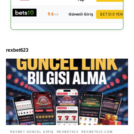
9.6
Güvenli Giriş
BETS10 YENI
/10
rexbet623
REXBET GÜNCEL GIRIŞ
REXBET623
REXBET623.COM