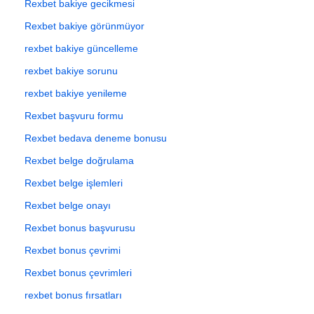
Rexbet bakiye gecikmesi
Rexbet bakiye görünmüyor
rexbet bakiye güncelleme
rexbet bakiye sorunu
rexbet bakiye yenileme
Rexbet başvuru formu
Rexbet bedava deneme bonusu
Rexbet belge doğrulama
Rexbet belge işlemleri
Rexbet belge onayı
Rexbet bonus başvurusu
Rexbet bonus çevrimi
Rexbet bonus çevrimleri
rexbet bonus fırsatları