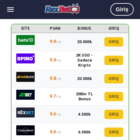
Giriş
SITE
PUAN
BONUS
GIRIŞ
9.9
20.000₺
GİRİŞ
/10
2K USD -
9.9
Sadece
GİRİŞ
/10
Kripto
9.8
20.000₺
GİRİŞ
/10
20Bin TL
9.7
GİRİŞ
/10
Bonus
9.4
4.500₺
GİRİŞ
/10
9.4
6.500₺
GİRİŞ
/10