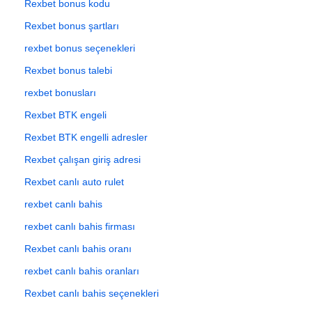
Rexbet bonus kodu
Rexbet bonus şartları
rexbet bonus seçenekleri
Rexbet bonus talebi
rexbet bonusları
Rexbet BTK engeli
Rexbet BTK engelli adresler
Rexbet çalışan giriş adresi
Rexbet canlı auto rulet
rexbet canlı bahis
rexbet canlı bahis firması
Rexbet canlı bahis oranı
rexbet canlı bahis oranları
Rexbet canlı bahis seçenekleri