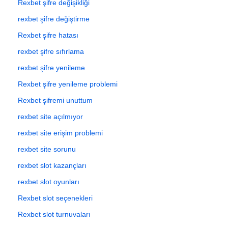
Rexbet şifre değişikliği
rexbet şifre değiştirme
Rexbet şifre hatası
rexbet şifre sıfırlama
rexbet şifre yenileme
Rexbet şifre yenileme problemi
Rexbet şifremi unuttum
rexbet site açılmıyor
rexbet site erişim problemi
rexbet site sorunu
rexbet slot kazançları
rexbet slot oyunları
Rexbet slot seçenekleri
Rexbet slot turnuvaları