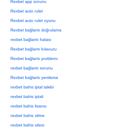
Rexbet app sorunu
Rexbet auto rulet
Rexbet auto rulet oyunu
Rexbet bağlantı doğrulama
rexbet bağlantı hatası
Rexbet bağlantı kılavuzu
Rexbet bağlantı problemi
rexbet bağlantı sorunu
Rexbet bağlantı yenileme
rexbet bahis iptal talebi
rexbet bahis iptali
rexbet bahis lisansı
rexbet bahis silme
rexbet bahis sitesi