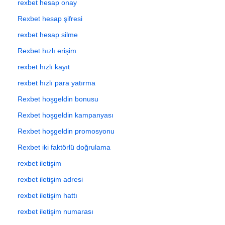
rexbet hesap onay
Rexbet hesap şifresi
rexbet hesap silme
Rexbet hızlı erişim
rexbet hızlı kayıt
rexbet hızlı para yatırma
Rexbet hoşgeldin bonusu
Rexbet hoşgeldin kampanyası
Rexbet hoşgeldin promosyonu
Rexbet iki faktörlü doğrulama
rexbet iletişim
rexbet iletişim adresi
rexbet iletişim hattı
rexbet iletişim numarası