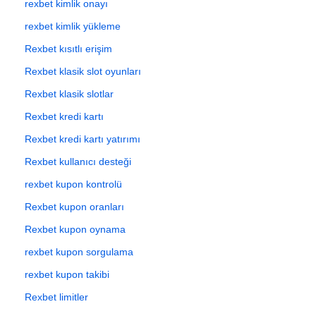
rexbet kimlik onayı
rexbet kimlik yükleme
Rexbet kısıtlı erişim
Rexbet klasik slot oyunları
Rexbet klasik slotlar
Rexbet kredi kartı
Rexbet kredi kartı yatırımı
Rexbet kullanıcı desteği
rexbet kupon kontrolü
Rexbet kupon oranları
Rexbet kupon oynama
rexbet kupon sorgulama
rexbet kupon takibi
Rexbet limitler