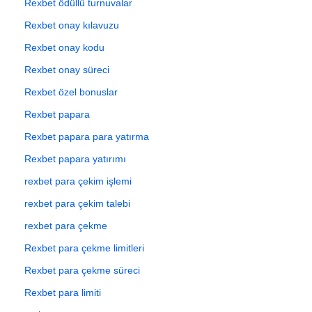
Rexbet ödüllü turnuvalar
Rexbet onay kılavuzu
Rexbet onay kodu
Rexbet onay süreci
Rexbet özel bonuslar
Rexbet papara
Rexbet papara para yatırma
Rexbet papara yatırımı
rexbet para çekim işlemi
rexbet para çekim talebi
rexbet para çekme
Rexbet para çekme limitleri
Rexbet para çekme süreci
Rexbet para limiti