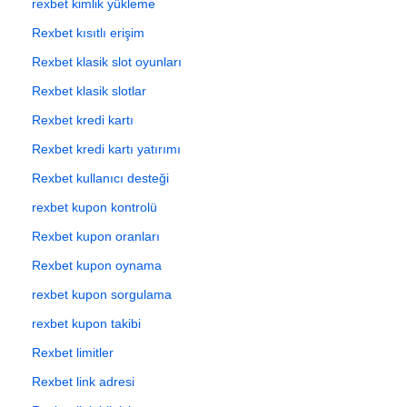
rexbet kimlik yükleme
Rexbet kısıtlı erişim
Rexbet klasik slot oyunları
Rexbet klasik slotlar
Rexbet kredi kartı
Rexbet kredi kartı yatırımı
Rexbet kullanıcı desteği
rexbet kupon kontrolü
Rexbet kupon oranları
Rexbet kupon oynama
rexbet kupon sorgulama
rexbet kupon takibi
Rexbet limitler
Rexbet link adresi