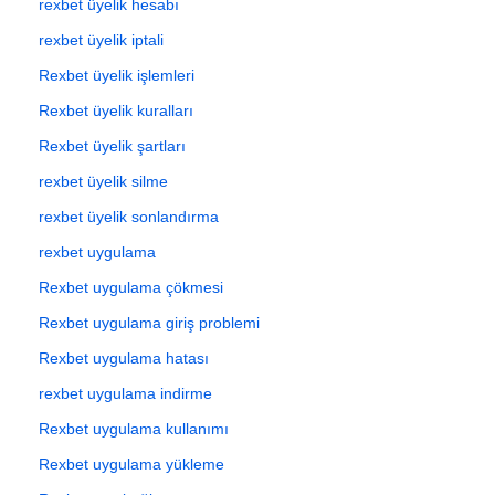
rexbet üyelik hesabı
rexbet üyelik iptali
Rexbet üyelik işlemleri
Rexbet üyelik kuralları
Rexbet üyelik şartları
rexbet üyelik silme
rexbet üyelik sonlandırma
rexbet uygulama
Rexbet uygulama çökmesi
Rexbet uygulama giriş problemi
Rexbet uygulama hatası
rexbet uygulama indirme
Rexbet uygulama kullanımı
Rexbet uygulama yükleme