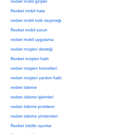
rexbet mobil girişler
Rexbet mobil hata
rexbet mobil indir seçeneği
Rexbet mobil sorun
rexbet mobil uygulama
rexbet müşteri desteği
Rexbet müşteri hattı
rexbet müşteri hizmetleri
rexbet müşteri yardım hattı
rexbet ödeme
rexbet ödeme işlemleri
rexbet ödeme problemi
rexbet ödeme yöntemleri
Rexbet ödüllü oyunlar