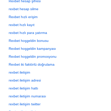
Rexbet hesap şifresi
rexbet hesap silme
Rexbet hızlı erişim
rexbet hızlı kayıt
rexbet hızlı para yatırma
Rexbet hoşgeldin bonusu
Rexbet hoşgeldin kampanyası
Rexbet hoşgeldin promosyonu
Rexbet iki faktörlü doğrulama
rexbet iletişim
rexbet iletişim adresi
rexbet iletişim hattı
rexbet iletişim numarası
rexbet iletişim twitter