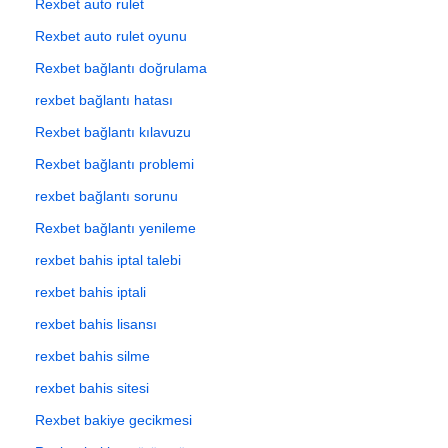
Rexbet auto rulet
Rexbet auto rulet oyunu
Rexbet bağlantı doğrulama
rexbet bağlantı hatası
Rexbet bağlantı kılavuzu
Rexbet bağlantı problemi
rexbet bağlantı sorunu
Rexbet bağlantı yenileme
rexbet bahis iptal talebi
rexbet bahis iptali
rexbet bahis lisansı
rexbet bahis silme
rexbet bahis sitesi
Rexbet bakiye gecikmesi