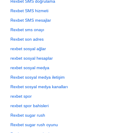
Rexbet SMS doğrulama
Rexbet SMS hizmeti
Rexbet SMS mesajlar
Rexbet sms onayı
Rexbet son adres
rexbet sosyal ağlar
rexbet sosyal hesaplar
rexbet sosyal medya
Rexbet sosyal medya iletişim
Rexbet sosyal medya kanalları
rexbet spor
rexbet spor bahisleri
Rexbet sugar rush
Rexbet sugar rush oyunu