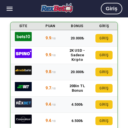
Giriş
SITE
PUAN
BONUS
GIRIŞ
9.9
20.000₺
GİRİŞ
/10
2K USD -
9.9
Sadece
GİRİŞ
/10
Kripto
9.8
20.000₺
GİRİŞ
/10
20Bin TL
9.7
GİRİŞ
/10
Bonus
9.4
4.500₺
GİRİŞ
/10
9.4
6.500₺
GİRİŞ
/10