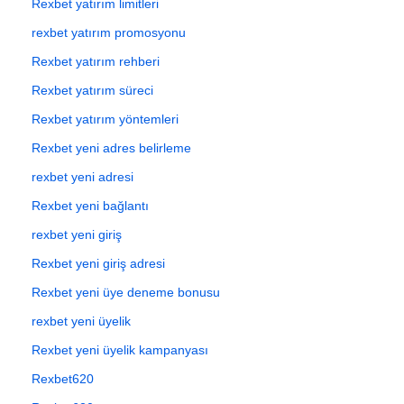
Rexbet yatırım limitleri
rexbet yatırım promosyonu
Rexbet yatırım rehberi
Rexbet yatırım süreci
Rexbet yatırım yöntemleri
Rexbet yeni adres belirleme
rexbet yeni adresi
Rexbet yeni bağlantı
rexbet yeni giriş
Rexbet yeni giriş adresi
Rexbet yeni üye deneme bonusu
rexbet yeni üyelik
Rexbet yeni üyelik kampanyası
Rexbet620