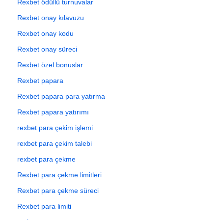
Rexbet ödüllü turnuvalar
Rexbet onay kılavuzu
Rexbet onay kodu
Rexbet onay süreci
Rexbet özel bonuslar
Rexbet papara
Rexbet papara para yatırma
Rexbet papara yatırımı
rexbet para çekim işlemi
rexbet para çekim talebi
rexbet para çekme
Rexbet para çekme limitleri
Rexbet para çekme süreci
Rexbet para limiti