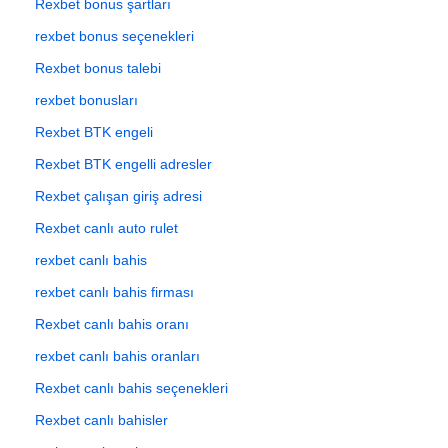
Rexbet bonus şartları
rexbet bonus seçenekleri
Rexbet bonus talebi
rexbet bonusları
Rexbet BTK engeli
Rexbet BTK engelli adresler
Rexbet çalışan giriş adresi
Rexbet canlı auto rulet
rexbet canlı bahis
rexbet canlı bahis firması
Rexbet canlı bahis oranı
rexbet canlı bahis oranları
Rexbet canlı bahis seçenekleri
Rexbet canlı bahisler