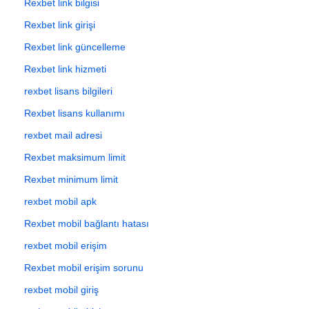
Rexbet link bilgisi
Rexbet link girişi
Rexbet link güncelleme
Rexbet link hizmeti
rexbet lisans bilgileri
Rexbet lisans kullanımı
rexbet mail adresi
Rexbet maksimum limit
Rexbet minimum limit
rexbet mobil apk
Rexbet mobil bağlantı hatası
rexbet mobil erişim
Rexbet mobil erişim sorunu
rexbet mobil giriş