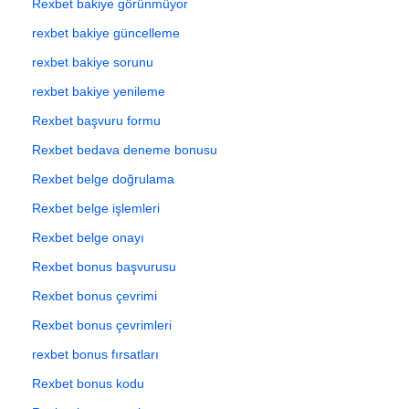
Rexbet bakiye görünmüyor
rexbet bakiye güncelleme
rexbet bakiye sorunu
rexbet bakiye yenileme
Rexbet başvuru formu
Rexbet bedava deneme bonusu
Rexbet belge doğrulama
Rexbet belge işlemleri
Rexbet belge onayı
Rexbet bonus başvurusu
Rexbet bonus çevrimi
Rexbet bonus çevrimleri
rexbet bonus fırsatları
Rexbet bonus kodu