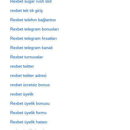
Rexbet sugar rush slot
rexbet tek tık giriş
Rexbet telefon bağlantısı
Rexbet telegram bonusları
Rexbet telegram fırsatları
Rexbet telegram kanalı
Rexbet turnuvalar
rexbet twitter
rexbet twitter adresi
rexbet ücretsiz bonus
rexbet üyelik
Rexbet üyelik bonusu
Rexbet üyelik formu
Rexbet üyelik hatası