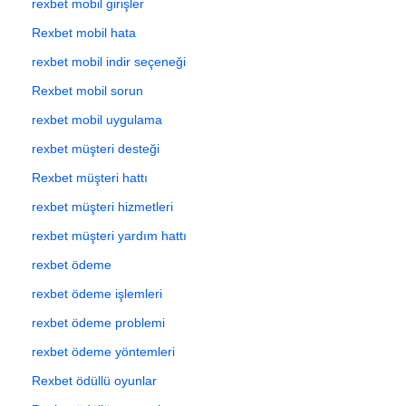
rexbet mobil girişler
Rexbet mobil hata
rexbet mobil indir seçeneği
Rexbet mobil sorun
rexbet mobil uygulama
rexbet müşteri desteği
Rexbet müşteri hattı
rexbet müşteri hizmetleri
rexbet müşteri yardım hattı
rexbet ödeme
rexbet ödeme işlemleri
rexbet ödeme problemi
rexbet ödeme yöntemleri
Rexbet ödüllü oyunlar