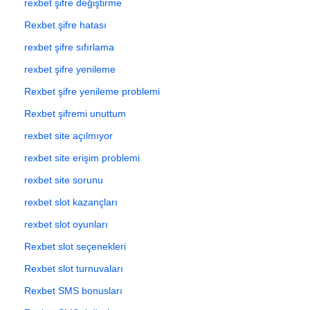
rexbet şifre değiştirme
Rexbet şifre hatası
rexbet şifre sıfırlama
rexbet şifre yenileme
Rexbet şifre yenileme problemi
Rexbet şifremi unuttum
rexbet site açılmıyor
rexbet site erişim problemi
rexbet site sorunu
rexbet slot kazançları
rexbet slot oyunları
Rexbet slot seçenekleri
Rexbet slot turnuvaları
Rexbet SMS bonusları