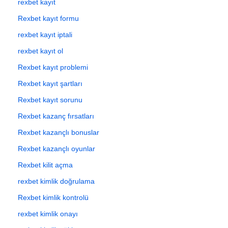
rexbet kayıt
Rexbet kayıt formu
rexbet kayıt iptali
rexbet kayıt ol
Rexbet kayıt problemi
Rexbet kayıt şartları
Rexbet kayıt sorunu
Rexbet kazanç fırsatları
Rexbet kazançlı bonuslar
Rexbet kazançlı oyunlar
Rexbet kilit açma
rexbet kimlik doğrulama
Rexbet kimlik kontrolü
rexbet kimlik onayı