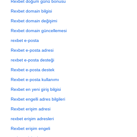
Rexbet doğum günü bonusu
Rexbet domain bilgisi
Rexbet domain değişimi
Rexbet domain güncellemesi
rexbet e-posta
Rexbet e-posta adresi
rexbet e-posta desteği
Rexbet e-posta destek
Rexbet e-posta kullanımı
Rexbet en yeni giriş bilgisi
Rexbet engelli adres bilgileri
Rexbet erişim adresi
rexbet erişim adresleri
Rexbet erişim engeli