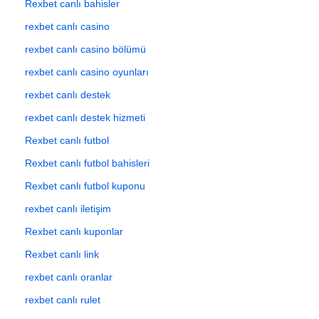
Rexbet canlı bahisler
rexbet canlı casino
rexbet canlı casino bölümü
rexbet canlı casino oyunları
rexbet canlı destek
rexbet canlı destek hizmeti
Rexbet canlı futbol
Rexbet canlı futbol bahisleri
Rexbet canlı futbol kuponu
rexbet canlı iletişim
Rexbet canlı kuponlar
Rexbet canlı link
rexbet canlı oranlar
rexbet canlı rulet