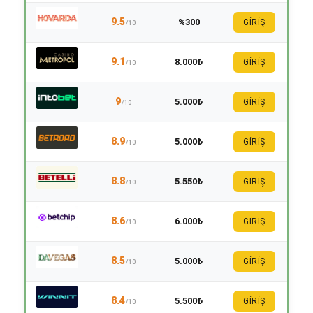
9.5
%300
GİRİŞ
/10
9.1
8.000₺
GİRİŞ
/10
9
5.000₺
GİRİŞ
/10
8.9
5.000₺
GİRİŞ
/10
8.8
5.550₺
GİRİŞ
/10
8.6
6.000₺
GİRİŞ
/10
8.5
5.000₺
GİRİŞ
/10
8.4
5.500₺
GİRİŞ
/10