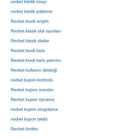
rexbet kimlik onayı
rexbet kimlik yükleme
Rexbet kısıtlı erişim
Rexbet klasik slot oyunları
Rexbet klasik slotlar
Rexbet kredi kartı
Rexbet kredi kartı yatırımı
Rexbet kullanıcı desteği
rexbet kupon kontrolü
Rexbet kupon oranları
Rexbet kupon oynama
rexbet kupon sorgulama
rexbet kupon takibi
Rexbet limitler