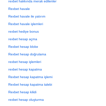
rexbet hakkında merak edilenler
Rexbet havale
Rexbet havale ile yatırım
Rexbet havale işlemleri
rexbet hediye bonus
rexbet hesap açma
Rexbet hesap bloke
Rexbet hesap doğrulama
rexbet hesap işlemleri
rexbet hesap kapatma
Rexbet hesap kapatma işlemi
Rexbet hesap kapatma talebi
Rexbet hesap kilidi
rexbet hesap oluşturma