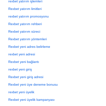
rexbet yatırım işlemleri
Rexbet yatırım limitleri
rexbet yatırım promosyonu
Rexbet yatırım rehberi
Rexbet yatırım süreci
Rexbet yatırım yöntemleri
Rexbet yeni adres belirleme
rexbet yeni adresi
Rexbet yeni bağlantı
rexbet yeni giriş
Rexbet yeni giriş adresi
Rexbet yeni üye deneme bonusu
rexbet yeni üyelik
Rexbet yeni üyelik kampanyası