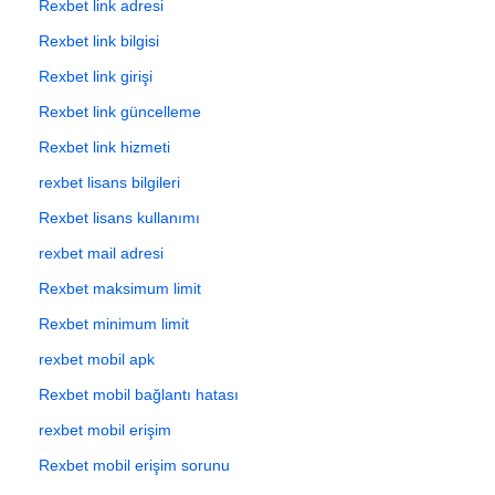
Rexbet link adresi
Rexbet link bilgisi
Rexbet link girişi
Rexbet link güncelleme
Rexbet link hizmeti
rexbet lisans bilgileri
Rexbet lisans kullanımı
rexbet mail adresi
Rexbet maksimum limit
Rexbet minimum limit
rexbet mobil apk
Rexbet mobil bağlantı hatası
rexbet mobil erişim
Rexbet mobil erişim sorunu