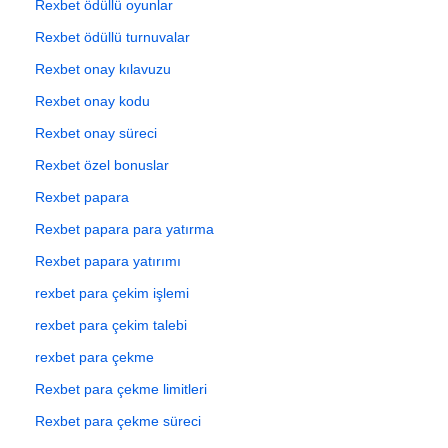
Rexbet ödüllü oyunlar
Rexbet ödüllü turnuvalar
Rexbet onay kılavuzu
Rexbet onay kodu
Rexbet onay süreci
Rexbet özel bonuslar
Rexbet papara
Rexbet papara para yatırma
Rexbet papara yatırımı
rexbet para çekim işlemi
rexbet para çekim talebi
rexbet para çekme
Rexbet para çekme limitleri
Rexbet para çekme süreci