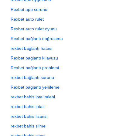
Rexbet app sorunu
Rexbet auto rulet
Rexbet auto rulet oyunu
Rexbet bağlantı doğrulama
rexbet bağlantı hatası
Rexbet bağlantı kılavuzu
Rexbet bağlantı problemi
rexbet bağlantı sorunu
Rexbet bağlantı yenileme
rexbet bahis iptal talebi
rexbet bahis iptali
rexbet bahis lisansı
rexbet bahis silme
rexbet bahis sitesi