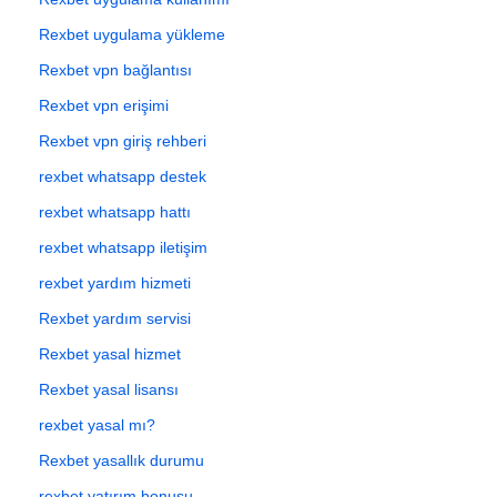
Rexbet uygulama yükleme
Rexbet vpn bağlantısı
Rexbet vpn erişimi
Rexbet vpn giriş rehberi
rexbet whatsapp destek
rexbet whatsapp hattı
rexbet whatsapp iletişim
rexbet yardım hizmeti
Rexbet yardım servisi
Rexbet yasal hizmet
Rexbet yasal lisansı
rexbet yasal mı?
Rexbet yasallık durumu
rexbet yatırım bonusu