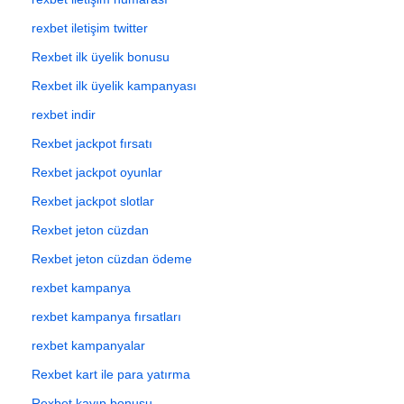
rexbet iletişim twitter
Rexbet ilk üyelik bonusu
Rexbet ilk üyelik kampanyası
rexbet indir
Rexbet jackpot fırsatı
Rexbet jackpot oyunlar
Rexbet jackpot slotlar
Rexbet jeton cüzdan
Rexbet jeton cüzdan ödeme
rexbet kampanya
rexbet kampanya fırsatları
rexbet kampanyalar
Rexbet kart ile para yatırma
Rexbet kayıp bonusu