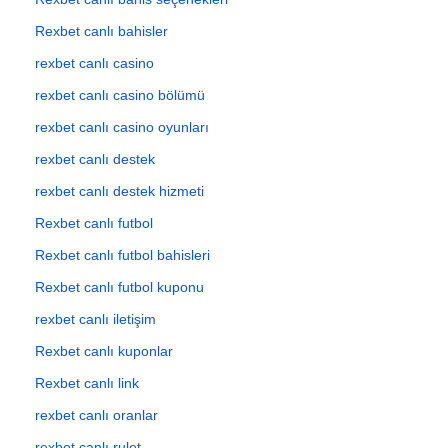
Rexbet canlı bahisler
rexbet canlı casino
rexbet canlı casino bölümü
rexbet canlı casino oyunları
rexbet canlı destek
rexbet canlı destek hizmeti
Rexbet canlı futbol
Rexbet canlı futbol bahisleri
Rexbet canlı futbol kuponu
rexbet canlı iletişim
Rexbet canlı kuponlar
Rexbet canlı link
rexbet canlı oranlar
rexbet canlı rulet