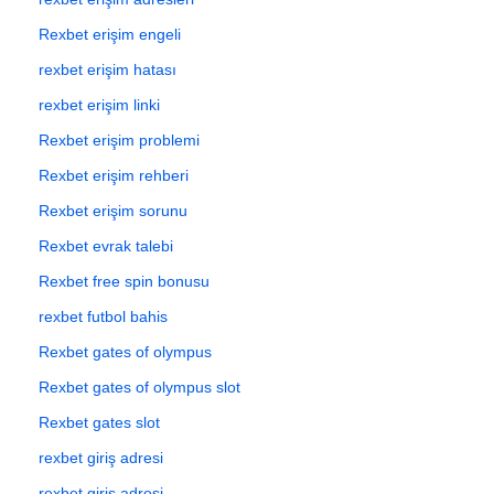
Rexbet erişim engeli
rexbet erişim hatası
rexbet erişim linki
Rexbet erişim problemi
Rexbet erişim rehberi
Rexbet erişim sorunu
Rexbet evrak talebi
Rexbet free spin bonusu
rexbet futbol bahis
Rexbet gates of olympus
Rexbet gates of olympus slot
Rexbet gates slot
rexbet giriş adresi
rexbet giris adresi