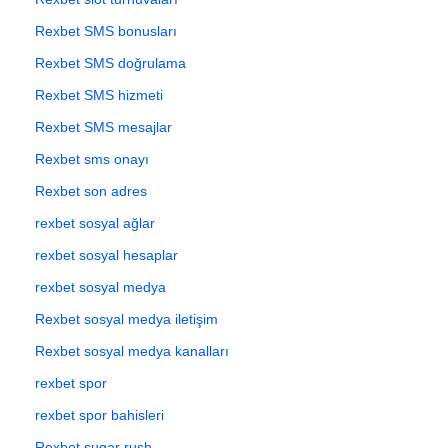
Rexbet SMS bonusları
Rexbet SMS doğrulama
Rexbet SMS hizmeti
Rexbet SMS mesajlar
Rexbet sms onayı
Rexbet son adres
rexbet sosyal ağlar
rexbet sosyal hesaplar
rexbet sosyal medya
Rexbet sosyal medya iletişim
Rexbet sosyal medya kanalları
rexbet spor
rexbet spor bahisleri
Rexbet sugar rush