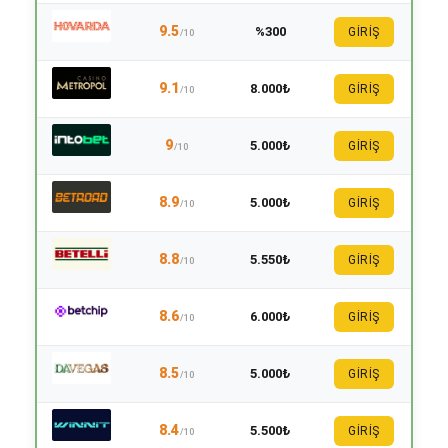
9.5
%300
GİRİŞ
/10
9.1
8.000₺
GİRİŞ
/10
9
5.000₺
GİRİŞ
/10
8.9
5.000₺
GİRİŞ
/10
8.8
5.550₺
GİRİŞ
/10
8.6
6.000₺
GİRİŞ
/10
8.5
5.000₺
GİRİŞ
/10
8.4
5.500₺
GİRİŞ
/10