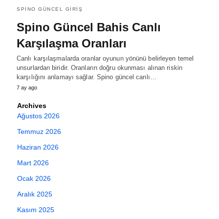
SPINO GÜNCEL GIRIŞ
Spino Güncel Bahis Canlı
Karşılaşma Oranları
Canlı karşılaşmalarda oranlar oyunun yönünü belirleyen temel
unsurlardan biridir. Oranların doğru okunması alınan riskin
karşılığını anlamayı sağlar. Spino güncel canlı…
7 ay ago
Archives
Ağustos 2026
Temmuz 2026
Haziran 2026
Mart 2026
Ocak 2026
Aralık 2025
Kasım 2025