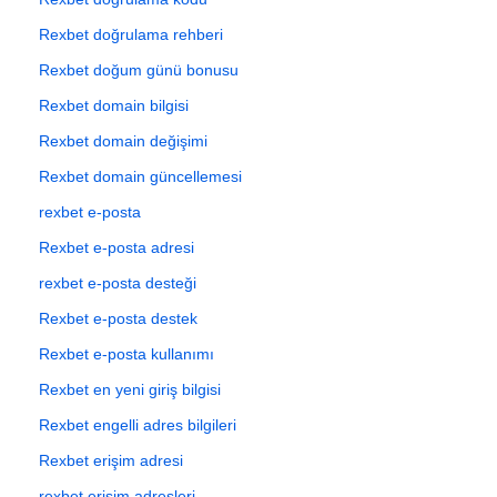
Rexbet doğrulama rehberi
Rexbet doğum günü bonusu
Rexbet domain bilgisi
Rexbet domain değişimi
Rexbet domain güncellemesi
rexbet e-posta
Rexbet e-posta adresi
rexbet e-posta desteği
Rexbet e-posta destek
Rexbet e-posta kullanımı
Rexbet en yeni giriş bilgisi
Rexbet engelli adres bilgileri
Rexbet erişim adresi
rexbet erişim adresleri