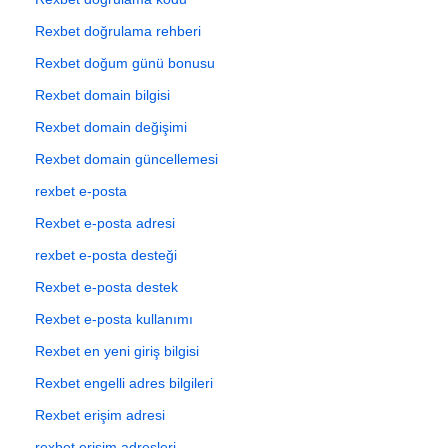
Rexbet doğrulama rehberi
Rexbet doğum günü bonusu
Rexbet domain bilgisi
Rexbet domain değişimi
Rexbet domain güncellemesi
rexbet e-posta
Rexbet e-posta adresi
rexbet e-posta desteği
Rexbet e-posta destek
Rexbet e-posta kullanımı
Rexbet en yeni giriş bilgisi
Rexbet engelli adres bilgileri
Rexbet erişim adresi
rexbet erişim adresleri