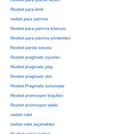
Rexbet para limiti
rexbet para yatırma
Rexbet para yatırma kılavuzu
Rexbet para yatırma yöntemleri
Rexbet parola sorunu
Rexbet pragmatic oyunları
Rexbet pragmatic play
Rexbet pragmatic slot
Rexbet Pragmatic turnuvalar
Rexbet promosyon koşulları
Rexbet promosyon talebi
rexbet rulet
rexbet rulet seçenekleri
Rexbet sanal cüzdan