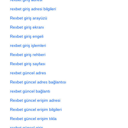
rexbet giriş adresi bilgileri
Rexbet giriş arayüzü
Rexbet giriş ekranı
Rexbet giriş engeli
rexbet giriş işlemleri
Rexbet giriş rehberi
Rexbet giriş sayfası
rexbet güncel adres
Rexbet güncel adres bağlantısı
rexbet güncel bağlantı
Rexbet güncel erişim adresi
Rexbet güncel erişim bilgileri
Rexbet güncel erişim tıkla
rexbet güncel giriş