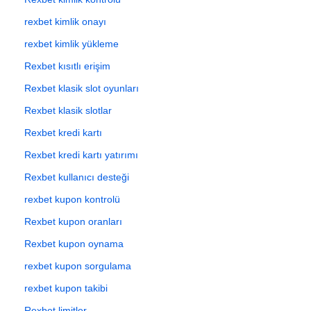
rexbet kimlik onayı
rexbet kimlik yükleme
Rexbet kısıtlı erişim
Rexbet klasik slot oyunları
Rexbet klasik slotlar
Rexbet kredi kartı
Rexbet kredi kartı yatırımı
Rexbet kullanıcı desteği
rexbet kupon kontrolü
Rexbet kupon oranları
Rexbet kupon oynama
rexbet kupon sorgulama
rexbet kupon takibi
Rexbet limitler