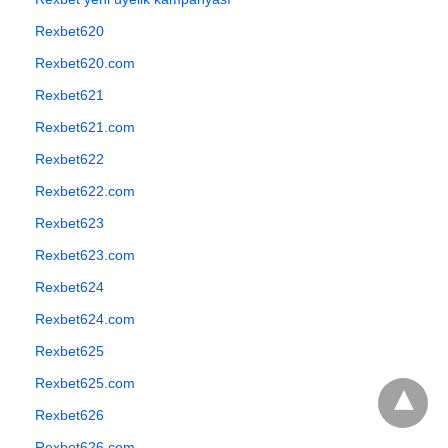
Rexbet620
Rexbet620.com
Rexbet621
Rexbet621.com
Rexbet622
Rexbet622.com
Rexbet623
Rexbet623.com
Rexbet624
Rexbet624.com
Rexbet625
Rexbet625.com
Rexbet626
Rexbet626.com