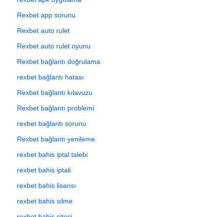
Rexbet app sorunu
Rexbet auto rulet
Rexbet auto rulet oyunu
Rexbet bağlantı doğrulama
rexbet bağlantı hatası
Rexbet bağlantı kılavuzu
Rexbet bağlantı problemi
rexbet bağlantı sorunu
Rexbet bağlantı yenileme
rexbet bahis iptal talebi
rexbet bahis iptali
rexbet bahis lisansı
rexbet bahis silme
rexbet bahis sitesi