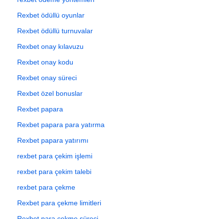
Rexbet ödüllü oyunlar
Rexbet ödüllü turnuvalar
Rexbet onay kılavuzu
Rexbet onay kodu
Rexbet onay süreci
Rexbet özel bonuslar
Rexbet papara
Rexbet papara para yatırma
Rexbet papara yatırımı
rexbet para çekim işlemi
rexbet para çekim talebi
rexbet para çekme
Rexbet para çekme limitleri
Rexbet para çekme süreci