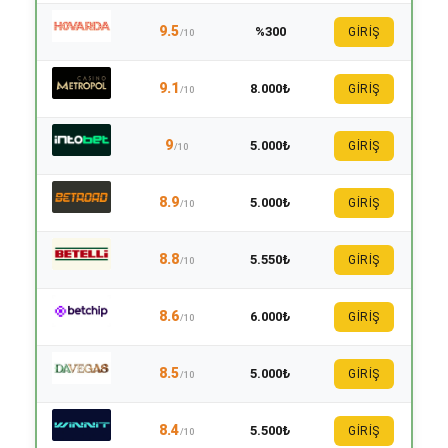
9.5
%300
GİRİŞ
/10
9.1
8.000₺
GİRİŞ
/10
9
5.000₺
GİRİŞ
/10
8.9
5.000₺
GİRİŞ
/10
8.8
5.550₺
GİRİŞ
/10
8.6
6.000₺
GİRİŞ
/10
8.5
5.000₺
GİRİŞ
/10
8.4
5.500₺
GİRİŞ
/10