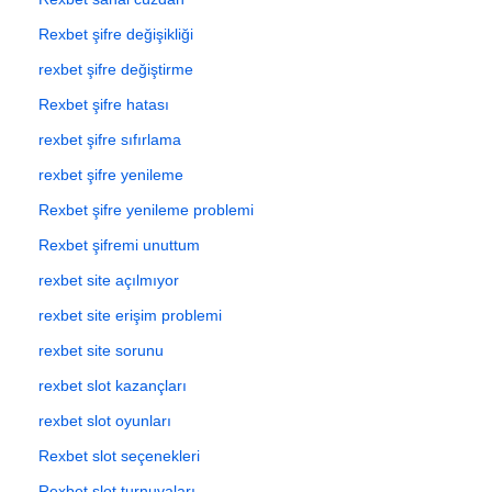
Rexbet şifre değişikliği
rexbet şifre değiştirme
Rexbet şifre hatası
rexbet şifre sıfırlama
rexbet şifre yenileme
Rexbet şifre yenileme problemi
Rexbet şifremi unuttum
rexbet site açılmıyor
rexbet site erişim problemi
rexbet site sorunu
rexbet slot kazançları
rexbet slot oyunları
Rexbet slot seçenekleri
Rexbet slot turnuvaları